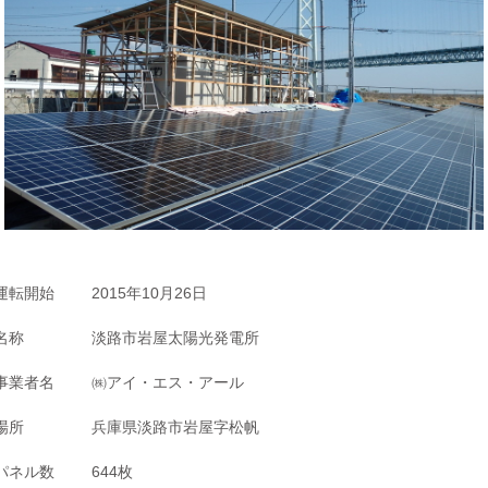
運転開始
2015年10月26日
名称
淡路市岩屋太陽光発電所
事業者名
㈱アイ・エス・アール
場所
兵庫県淡路市岩屋字松帆
パネル数
644枚